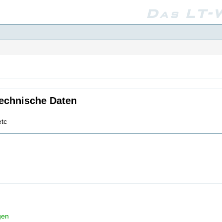
Das LT-W
technische Daten
tc
gen