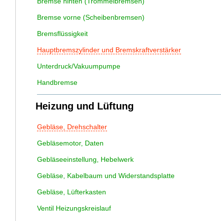
Bremse hinten (Trommelbremsen)
Bremse vorne (Scheibenbremsen)
Bremsflüssigkeit
Hauptbremszylinder und Bremskraftverstärker
Unterdruck/Vakuumpumpe
Handbremse
Heizung und Lüftung
Gebläse, Drehschalter
Gebläsemotor, Daten
Gebläseeinstellung, Hebelwerk
Gebläse, Kabelbaum und Widerstandsplatte
Gebläse, Lüfterkasten
Ventil Heizungskreislauf