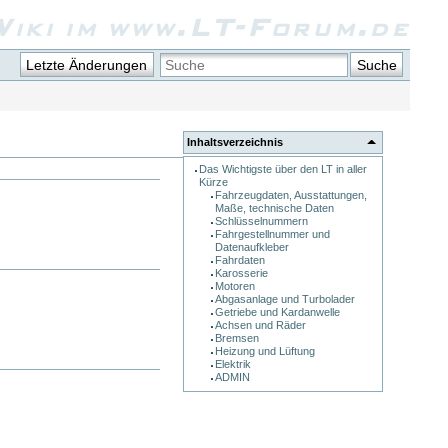
iki im www.LT-Forum.de
Letzte Änderungen
Suche
Inhaltsverzeichnis
Das Wichtigste über den LT in aller
Kürze
Fahrzeugdaten, Ausstattungen,
Maße, technische Daten
Schlüsselnummern
Fahrgestellnummer und
Datenaufkleber
Fahrdaten
Karosserie
Motoren
Abgasanlage und Turbolader
Getriebe und Kardanwelle
Achsen und Räder
Bremsen
Heizung und Lüftung
Elektrik
ADMIN