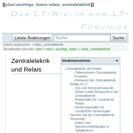
[[
start:wichtige_daten:relais_zentralelektrik
]]
Das LT-Wiki im www.LT-
Forum.de
Letzte Änderungen
Suche
Zuletzt angesehen:
•
relais_zentralelektrik
Sie befinden sich hier:
start
»
start
»
wichtige_daten
»
relais_zentralelektrik
Zentralelekrik
Inhaltsverzeichnis
und Relais
Zentralelekrik und Relais
Teilenummern Zentralelektrik
Funktion
Einbauort der Zentralelektrik
Relais im LT
Typ und Kennzeichung der
Relais sowie Einbauorte in der
Zentralelektrik
Relaishalter für zusätzliche
Relais
Sicherungshalter für
zusätzliche Sicherungen
Stecker auf der Zentralelektrik-
Rückseite
Kabel- und
Steckerverbindungen in
Tabellenform