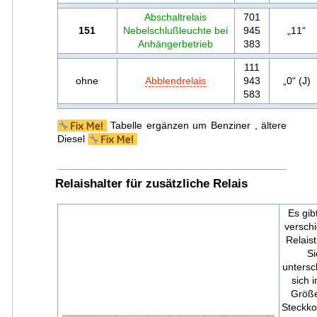
Abschaltrelais
701
151
Nebelschlußleuchte bei
945
„11“
Anhängerbetrieb
383
111
ohne
Abblendrelais
943
„0“ (J)
583
Tabelle ergänzen um Benziner , ältere
Diesel
Relaishalter für zusätzliche Relais
Es gib
versch
Relaist
Si
untersc
sich i
Größe
Steckko