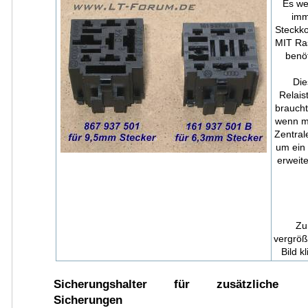
Es we
im
Steckko
MIT Ra
benöt
Die
Relais
braucht
wenn m
Zentrale
um ein 
erweite
Z
vergröß
Bild k
Sicherungshalter für zusätzliche
Sicherungen