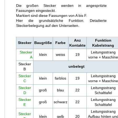
Die großen Stecker werden in angespritzte
Fassungen eingesteckt.
Markiert sind diese Fassungen von A bis F.
Hier die grundsätzliche Funktion. Detailierte
Steckerbelegung auf den Unterseiten.
Anz
Funktion
Stecker
Baugröße
Farbe
Kontakte
Kabelstrang
Stecker
Leitungsstrang
klein
weiss
19
A
vorne + Maschin
Stecker
unbelegt
B
Stecker
Leitungsstrang
klein
farblos
19
C
vorne + Maschin
Stecker
Leitungsstrang
groß
blau
22
D
Schalttafel
Stecker
Leitungsstrang
groß
schwarz
22
E
Schalttafel
Leitungsstrang
Stecker
klein
gelb
20
Aufbau hinten un