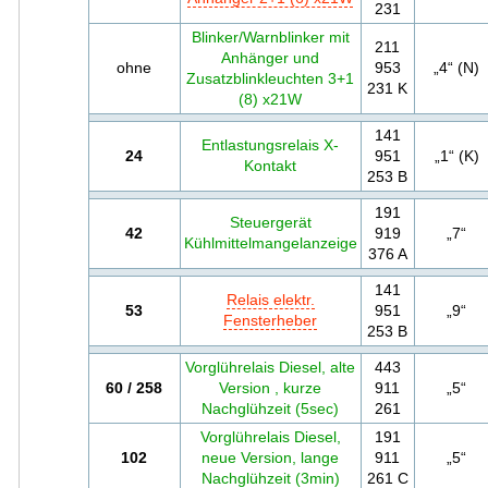
231
Blinker/Warnblinker mit
211
Anhänger und
ohne
953
„4“ (N)
Zusatzblinkleuchten 3+1
231 K
(8) x21W
141
Entlastungsrelais X-
24
951
„1“ (K)
Kontakt
253 B
191
Steuergerät
42
919
„7“
Kühlmittelmangelanzeige
376 A
141
Relais elektr.
53
951
„9“
Fensterheber
253 B
Vorglührelais Diesel, alte
443
60 / 258
Version , kurze
911
„5“
Nachglühzeit (5sec)
261
Vorglührelais Diesel,
191
102
neue Version, lange
911
„5“
Nachglühzeit (3min)
261 C