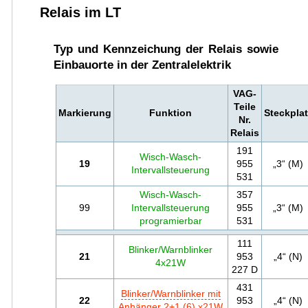
Relais im LT
Typ und Kennzeichung der Relais sowie
Einbauorte in der Zentralelektrik
VAG-
Teile
Markierung
Funktion
Steckplat
Nr.
Relais
191
Wisch-Wasch-
19
955
„3“ (M)
Intervallsteuerung
531
Wisch-Wasch-
357
99
Intervallsteuerung
955
„3“ (M)
programierbar
531
111
Blinker/Warnblinker
21
953
„4“ (N)
4x21W
227 D
431
Blinker/Warnblinker mit
22
953
„4“ (N)
Anhänger 2+1 (6) x21W