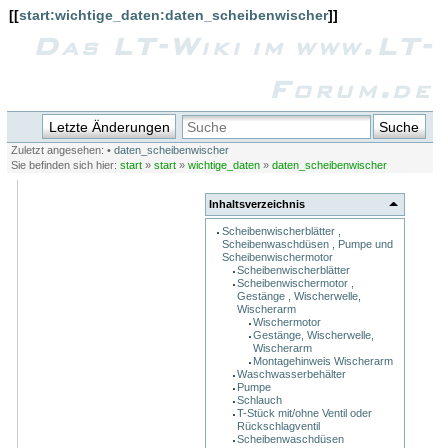
[[
start:wichtige_daten:daten_scheibenwischer
]]
Das LT-Wiki im www.LT-
Forum.de
Letzte Änderungen
Suche
Zuletzt angesehen:
•
daten_scheibenwischer
Sie befinden sich hier:
start
»
start
»
wichtige_daten
»
daten_scheibenwischer
Inhaltsverzeichnis
Scheibenwischerblätter ,
Scheibenwaschdüsen , Pumpe und
Scheibenwischermotor
Scheibenwischerblätter
Scheibenwischermotor ,
Gestänge , Wischerwelle,
Wischerarm
Wischermotor
Gestänge, Wischerwelle,
Wischerarm
Montagehinweis Wischerarm
Waschwasserbehälter
Pumpe
Schlauch
T-Stück mit/ohne Ventil oder
Rückschlagventil
Scheibenwaschdüsen