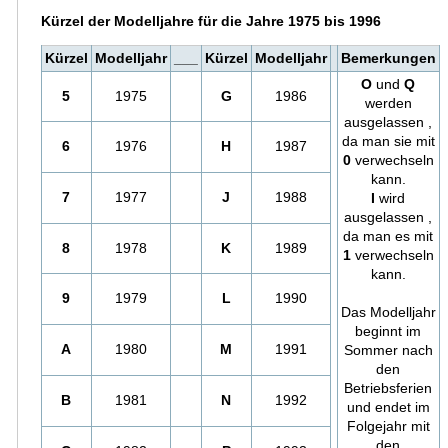
Kürzel der Modelljahre für die Jahre 1975 bis 1996
Kürzel
Modelljahr
___
Kürzel
Modelljahr
Bemerkungen
O
und
Q
5
1975
G
1986
werden
ausgelassen ,
da man sie mit
6
1976
H
1987
0
verwechseln
kann.
7
1977
J
1988
I
wird
ausgelassen ,
da man es mit
8
1978
K
1989
1
verwechseln
kann.
9
1979
L
1990
Das Modelljahr
beginnt im
A
1980
M
1991
Sommer nach
den
Betriebsferien
B
1981
N
1992
und endet im
Folgejahr mit
den