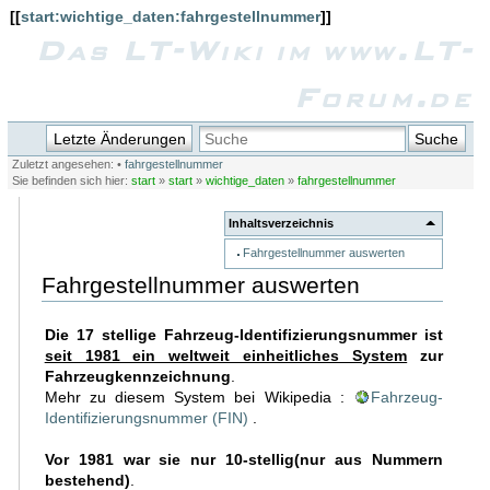
[[
start:wichtige_daten:fahrgestellnummer
]]
Das LT-Wiki im www.LT-
Forum.de
Letzte Änderungen
Suche
Zuletzt angesehen:
•
fahrgestellnummer
Sie befinden sich hier:
start
»
start
»
wichtige_daten
»
fahrgestellnummer
Inhaltsverzeichnis
Fahrgestellnummer auswerten
Fahrgestellnummer auswerten
Die 17 stellige Fahrzeug-Identifizierungsnummer ist
seit 1981 ein weltweit einheitliches System
zur
Fahrzeugkennzeichnung
.
Mehr zu diesem System bei Wikipedia :
Fahrzeug-
Identifizierungsnummer (FIN)
.
Vor 1981 war sie nur 10-stellig(nur aus Nummern
bestehend)
.