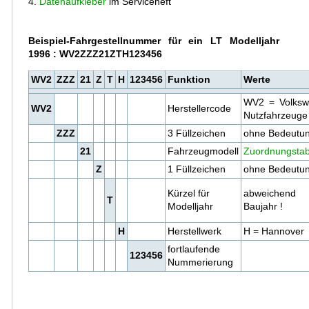
4.
Datenaufkleber
im Serviceheft
Beispiel-Fahrgestellnummer für ein LT Modelljahr
1996 : WV2ZZZ21ZTH123456
WV2
ZZZ
21
Z
T
H
123456
Funktion
Werte
WV2 = Volksw
WV2
Herstellercode
Nutzfahrzeuge
ZZZ
3 Füllzeichen
ohne Bedeutu
21
Fahrzeugmodell
Zuordnungstab
Z
1 Füllzeichen
ohne Bedeutu
Kürzel für
abweichend
T
Modelljahr
Baujahr !
H
Herstellwerk
H = Hannover
fortlaufende
123456
Nummerierung