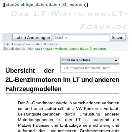
[[
start:wichtige_daten:daten_2l_motoren
]]
Das LT-Wiki im www.LT-
Forum.de
Letzte Änderungen
Suche
Zuletzt angesehen:
•
daten_2l_motoren
Sie befinden sich hier:
start
»
start
»
wichtige_daten
»
daten_2l_motoren
Inhaltsverzeichnis
2L Ottomotor technische Daten
Übersicht der
2L-Benzinmotoren im LT und anderen
Fahrzeugmodellen
Der 2L-Grundmotor wurde in verschiedenen Varianten
im und auch außerhalb des VW-Konzerns verbaut.
Leistungssteigerungen durch Umrüstung anderer
Motorkomponenten in den LT ist aufgrund der
Platzverhältnisse und Einbaulage sehr schwierig und
aufgrund des ungünstigeren Drehmomentverlaufs