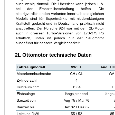
auch wenig sinnvoll. Die Übersicht kann jedoch u.A.
bei der Ersatzteilbeschaffung helfen. Die
niedrigverdichtenden Varianten innerhalb des gleichen
Modells sind für Exportmärkte mit niederoktanigem
Kraftstoff gedacht und in Deutschland praktisch nicht
anzutreffen. Der Porsche 924 war mit dem 2L-Motor
auch in diversen Turbo-Versionen von 170-375 PS
erhältlich, unten ist jedoch nur der Saugmotor
ausgeführt für bessere Vergleichbarkeit.
2L Ottomotor technische Daten
Fahrzeugmodell
VW LT
Audi 100
Motorkennbuchstabe
CH / CL
WA 
Zylinderzahl
4
Hubraum ccm
1984
1
Einbaulage
längs,stehend
längs,
Bauzeit von
Aug 75 / Mai 76
Bauzeit bis
Dez 82 / Dez 82
Leistung (kW)
55 / 52
85 