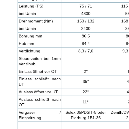
Leistung (PS)
75 / 71
115 
bei U/min
4300
5
Drehmoment (Nm)
150 / 132
168 
bei U/min
2400
3
Bohrung mm
86,5
8
Hub mm
84,4
8
Verdichtung
8,3 / 7,0
9,3 
Steuerzeiten bei 1mm
Ventilhub
Einlass öffnet vor OT
2°
Einlass schließt nach
35°
4
UT
Auslass öffnet vor UT
22°
4
Auslass schließt nach
11°
OT
Vergaser /
Solex 35PDSIT-5 oder
Zenith/DV
Einspritzung
Pierburg 1B1-36
2