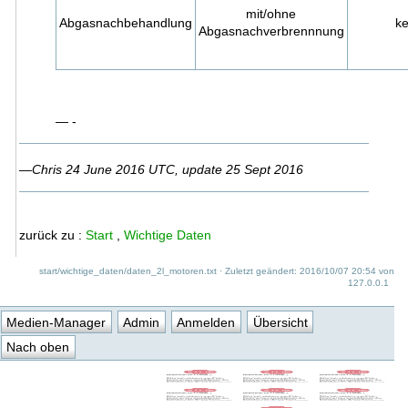
mit/ohne
Abgasnachbehandlung
ke
Abgasnachverbrennnung
— -
—
Chris 24 June 2016 UTC, update 25 Sept 2016
zurück zu :
Start
,
Wichtige Daten
start/wichtige_daten/daten_2l_motoren.txt
· Zuletzt geändert: 2016/10/07 20:54 von
127.0.0.1
Medien-Manager
Admin
Anmelden
Übersicht
Nach oben