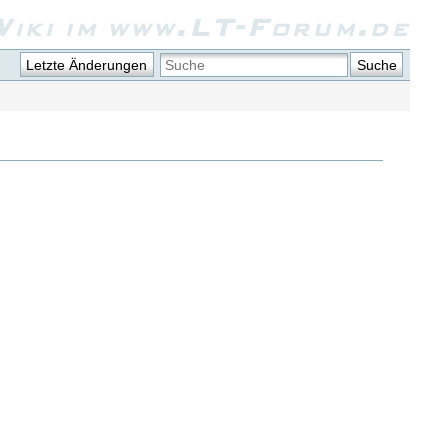
iki im www.LT-Forum.de
Letzte Änderungen
Suche