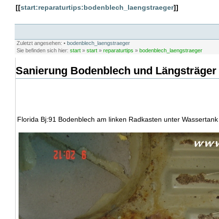
[[
start:reparaturtips:bodenblech_laengstraeger
]]
Zuletzt angesehen:
•
bodenblech_laengstraeger
Sie befinden sich hier:
start
»
start
»
reparaturtips
»
bodenblech_laengstraeger
Sanierung Bodenblech und Längsträger
Florida Bj:91 Bodenblech am linken Radkasten unter Wassertank