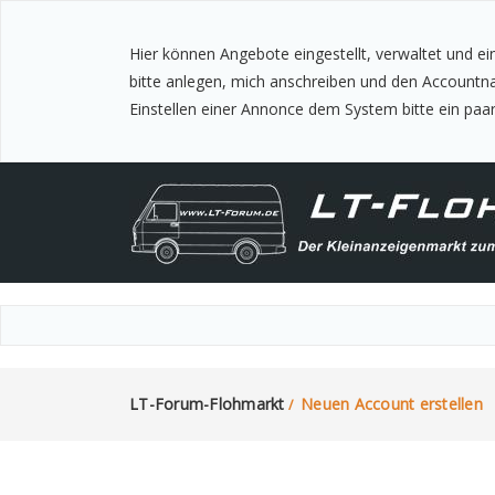
Hier können Angebote eingestellt, verwaltet und e
bitte anlegen, mich anschreiben und den Accountname mitteilen, ich schalte diesen dann mit einem Kennwort frei. Dieses dann bitte im Account ändern. !!! Wichtig !!! Nach
Einstellen einer Annonce dem System bitte ein paar
LT-Forum-Flohmarkt
Neuen Account erstellen
/