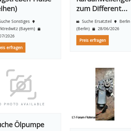
eihen)
zum Different...
uche Sonstiges
Suche Ersatzteil
Berlin
ktredwitz (Bayern)
(Berlin)
28/06/2026
07/2026
Preis erfragen
eis erfragen
uche Ölpumpe