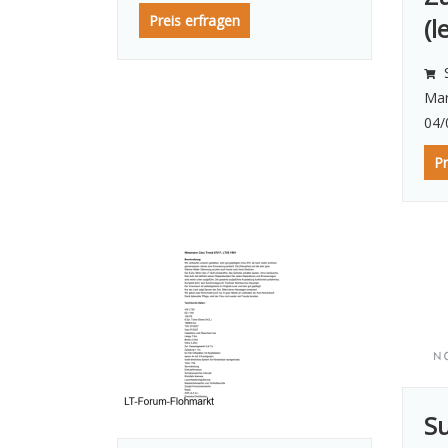
Preis erfragen
(l
S
Mar
04/
Pr
S