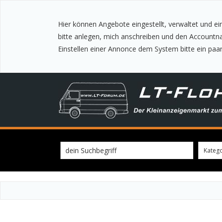
Hier können Angebote eingestellt, verwaltet und e
bitte anlegen, mich anschreiben und den Accountname mitteilen, ich schalte diesen dann mit einem Kennwort frei. Dieses dann bitte im Account ändern. !!! Wichtig !!! Nach
Einstellen einer Annonce dem System bitte ein paar
dein Suchbegriff
Katego