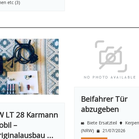
hen etc
(3)
Beifahrer Tür
abzugeben
W LT 28 Karmann
bil –
Biete Ersatzteil
Kerpe
(NRW)
21/07/2026
iginalausbau ...