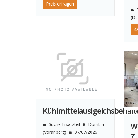
Preis erfragen
B
(De
4.
Kühlmittelauslgeichsbehält
W
Suche Ersatzteil
Dornbirn
(Vorarlberg)
07/07/2026
Z