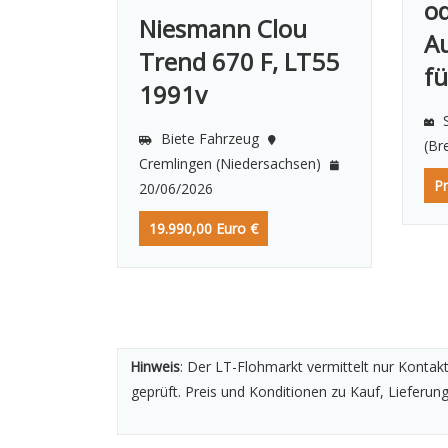
od
Niesmann Clou
A
Trend 670 F, LT55
fü
1991v
S
Biete Fahrzeug
(B
Cremlingen (Niedersachsen)
Pr
20/06/2026
19.990,00 Euro €
Hinweis
: Der LT-Flohmarkt vermittelt nur Kontak
geprüft. Preis und Konditionen zu Kauf, Lieferun