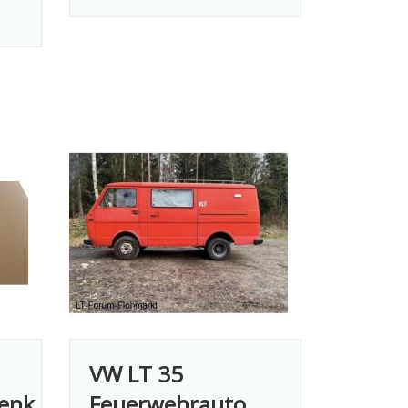
VW LT 35
lenk
Feuerwehrauto