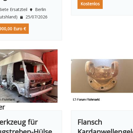
Kostenlos
iete Ersatzteil
Berlin
utshland)
25/07/2026
900,00 Euro €
er
erkzeug für
Flansch
ugstreben-Hülse
Kardanwellenge