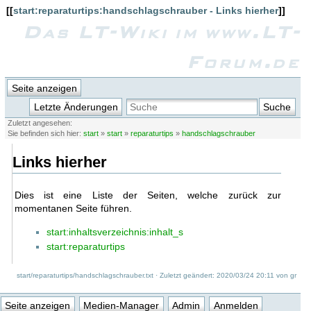
[[
start:reparaturtips:handschlagschrauber - Links hierher
]]
Das LT-Wiki im www.LT-
Forum.de
Seite anzeigen
Letzte Änderungen
Suche
Zuletzt angesehen:
Sie befinden sich hier:
start
»
start
»
reparaturtips
»
handschlagschrauber
Links hierher
Dies ist eine Liste der Seiten, welche zurück zur
momentanen Seite führen.
start:inhaltsverzeichnis:inhalt_s
start:reparaturtips
start/reparaturtips/handschlagschrauber.txt
· Zuletzt geändert: 2020/03/24 20:11 von
gr
Seite anzeigen
Medien-Manager
Admin
Anmelden