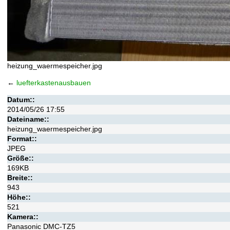
heizung_waermespeicher.jpg
←
luefterkastenausbauen
Datum::
2014/05/26 17:55
Dateiname::
heizung_waermespeicher.jpg
Format::
JPEG
Größe::
169KB
Breite::
943
Höhe::
521
Kamera::
Panasonic DMC-TZ5