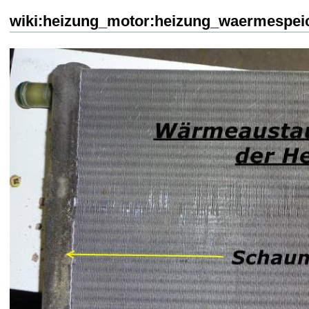
wiki:heizung_motor:heizung_waermespeic