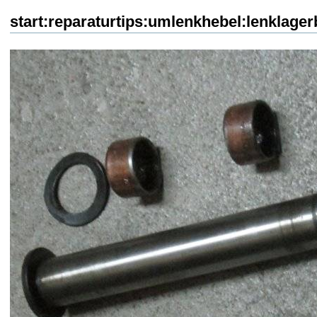
start:reparaturtips:umlenkhebel:lenklage