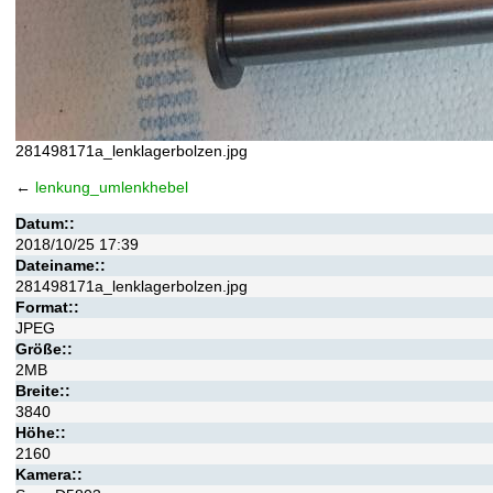
281498171a_lenklagerbolzen.jpg
←
lenkung_umlenkhebel
Datum::
2018/10/25 17:39
Dateiname::
281498171a_lenklagerbolzen.jpg
Format::
JPEG
Größe::
2MB
Breite::
3840
Höhe::
2160
Kamera::