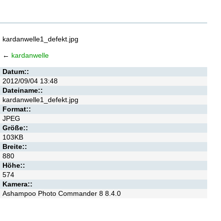
kardanwelle1_defekt.jpg
←
kardanwelle
Datum::
2012/09/04 13:48
Dateiname::
kardanwelle1_defekt.jpg
Format::
JPEG
Größe::
103KB
Breite::
880
Höhe::
574
Kamera::
Ashampoo Photo Commander 8 8.4.0