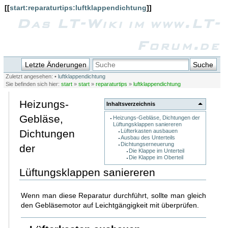
[[
start:reparaturtips:luftklappendichtung
]]
Das LT-Wiki im www.LT-
Forum.de
Letzte Änderungen
Suche
Zuletzt angesehen:
•
luftklappendichtung
Sie befinden sich hier:
start
»
start
»
reparaturtips
»
luftklappendichtung
Heizungs-
Inhaltsverzeichnis
Gebläse,
Heizungs-Gebläse, Dichtungen der
Lüftungsklappen saniereren
Lüfterkasten ausbauen
Dichtungen
Ausbau des Unterteils
Dichtungserneuerung
der
Die Klappe im Unterteil
Die Klappe im Oberteil
Lüftungsklappen saniereren
Wenn man diese Reparatur durchführt, sollte man gleich
den Gebläsemotor auf Leichtgängigkeit mit überprüfen.