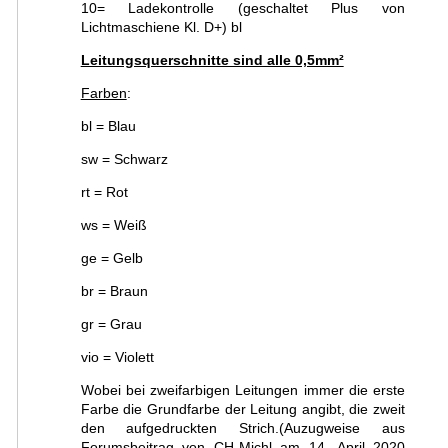
10= Ladekontrolle (geschaltet Plus von
Lichtmaschiene Kl. D+) bl
Leitungsquerschnitte sind alle 0,5mm²
Farben
:
bl = Blau
sw = Schwarz
rt = Rot
ws = Weiß
ge = Gelb
br = Braun
gr = Grau
vio = Violett
Wobei bei zweifarbigen Leitungen immer die erste
Farbe die Grundfarbe der Leitung angibt, die zweit
den aufgedruckten Strich.(Auzugweise aus
Forumsbeitrag von CH-Michl am 14. April 2020