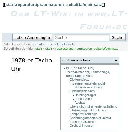
[[
start:reparaturtips:armaturen_schalttafeleinsatz
]]
Das LT-Wiki im www.LT-
Forum.de
Letzte Änderungen
Suche
Zuletzt angesehen:
•
armaturen_schalttafeleinsatz
Sie befinden sich hier:
start
»
start
»
reparaturtips
»
armaturen_schalttafeleinsatz
1978-er Tacho,
Inhaltsverzeichnis
Uhr,
1978-er Tacho, Uhr,
Drehzahlmesser, Tankanzeige,
Temperaturanzeige
Die komplette
Instrumententafelansicht
Schalteranordnung
Heizungsblenden
Heizungsregler
"Tittentacho"
Ausbau
Übersicht Instrumentenschaltung
Uhr(analog) mit Tank- und
Temperaturanzeige
Spannungskonstanter defekt
Tachoreparaturen
Drehzahlmesser