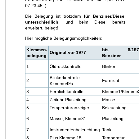
07:23:45: )
Die Belegung ist trotzdem
für Benziner/Diesel
unterschiedlich
, und beim Diesel bereits
erweitert, belegt!
Hier mögliche Belegungsmöglichkeiten:
Klemmen-
bis 8/197
Original-vor 1977
belegung
Benziner
1
Öldruckkontrolle
Blinker
Blinkerkontrolle
2
Fernlicht
Klemme49a
3
Fernlichtkontrolle
Klemme1/Klemme
4
Zeituhr-Plusleitung
Masse
5
Temperaturanzeiger
Beleuchtung
6
Masse, Klemme31
Plusleitung
7
Instrumentenbeleuchtung
Tank
8
Plus,Klemme 15
Temperatur