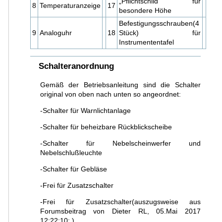
„Pflichtschild“ für
8
Temperaturanzeige
17
besondere Höhe
Befestigungsschrauben(4
9
Analoguhr
18
Stück) für
Instrumententafel
Schalteranordnung
Gemäß der Betriebsanleitung sind die Schalter
original von oben nach unten so angeordnet:
-Schalter für Warnlichtanlage
-Schalter für beheizbare Rückblickscheibe
-Schalter für Nebelscheinwerfer und
Nebelschlußleuchte
-Schalter für Gebläse
-Frei für Zusatzschalter
-Frei für Zusatzschalter(auszugsweise aus
Forumsbeitrag von Dieter RL, 05.Mai 2017
12:22:10: )