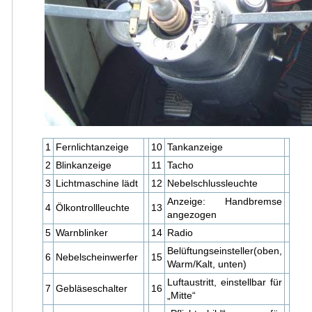
1
Fernlichtanzeige
10
Tankanzeige
2
Blinkanzeige
11
Tacho
3
Lichtmaschine lädt
12
Nebelschlussleuchte
Anzeige: Handbremse
4
Ölkontrollleuchte
13
angezogen
5
Warnblinker
14
Radio
Belüftungseinsteller(oben,
6
Nebelscheinwerfer
15
Warm/Kalt, unten)
Luftaustritt, einstellbar für
7
Gebläseschalter
16
„Mitte“