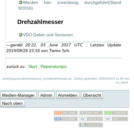
Werden hier zuverlässig durchgeführt(Stand
9/2016)
Drehzahlmesser
VDO Geber und Sensoren
—
gerald 20:21, 03 June 2017 UTC
; Letztes Update
2019/08/28 23:33 von Tiemo Sch.
zurück zu :
Start
,
Reparaturtips
start/reparaturtips/armaturen_schalttafeleinsatz.txt
· Zuletzt geändert: 2020/04/24 11:29 von
ch_michl
Medien-Manager
Admin
Anmelden
Übersicht
Nach oben