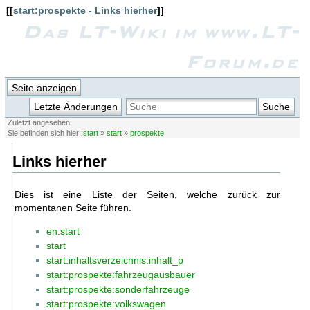
[[
start:prospekte - Links hierher
]]
Das LT-Wiki im www.LT-
Forum.de
Seite anzeigen
Letzte Änderungen
Suche
Zuletzt angesehen:
Sie befinden sich hier:
start
»
start
»
prospekte
Links hierher
Dies ist eine Liste der Seiten, welche zurück zur
momentanen Seite führen.
en:start
start
start:inhaltsverzeichnis:inhalt_p
start:prospekte:fahrzeugausbauer
start:prospekte:sonderfahrzeuge
start:prospekte:volkswagen