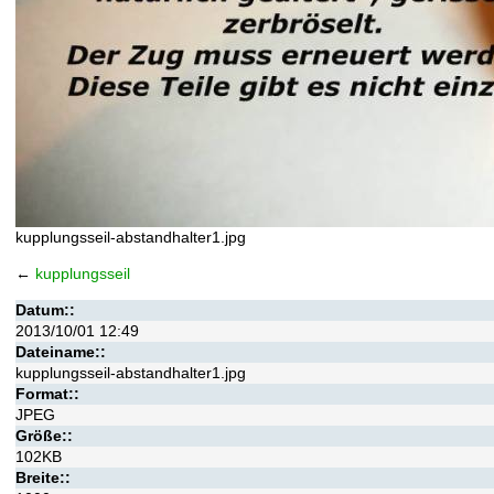
kupplungsseil-abstandhalter1.jpg
←
kupplungsseil
Datum::
2013/10/01 12:49
Dateiname::
kupplungsseil-abstandhalter1.jpg
Format::
JPEG
Größe::
102KB
Breite::