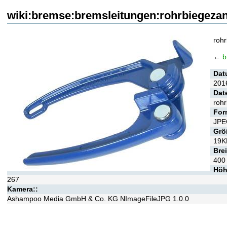
wiki:bremse:bremsleitungen:rohrbiegeza
roh
←
b
Dat
201
Dat
roh
For
JPE
Grö
19K
Brei
400
Höh
267
Kamera::
Ashampoo Media GmbH & Co. KG NImageFileJPG 1.0.0