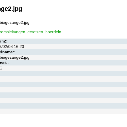
nge2.jpg
rbiegezange2.jpg
remsleitungen_ersetzen_boerdeln
um::
6/02/08 16:23
einame::
rbiegezange2.jpg
mat::
G