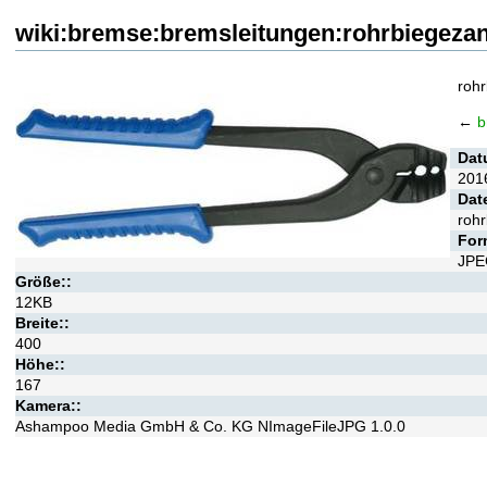
wiki:bremse:bremsleitungen:rohrbiegeza
roh
←
b
Dat
201
Dat
roh
For
JPE
Größe::
12KB
Breite::
400
Höhe::
167
Kamera::
Ashampoo Media GmbH & Co. KG NImageFileJPG 1.0.0