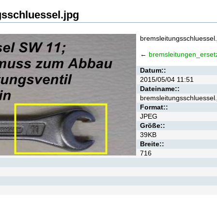
sschluessel.jpg
bremsleitungsschluessel.
←
bremsleitungen_erset
Datum::
2015/05/04 11:51
Dateiname::
bremsleitungsschluessel.
Format::
JPEG
Größe::
39KB
Breite::
716