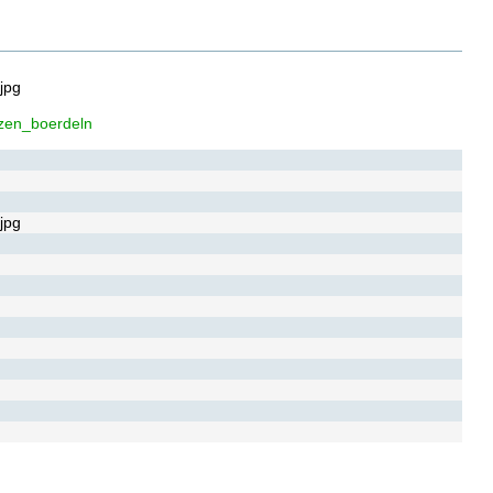
jpg
zen_boerdeln
jpg