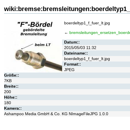
wiki:bremse:bremsleitungen:boerdeltyp1_f
boerdeltyp1_f_fuer_lt.jpg
←
bremsleitungen_ersetzen_boerd
Datum::
2015/05/03 11:32
Dateiname::
boerdeltyp1_f_fuer_lt.jpg
Format::
JPEG
Größe::
7KB
Breite::
200
Höhe::
180
Kamera::
Ashampoo Media GmbH & Co. KG NImageFileJPG 1.0.0