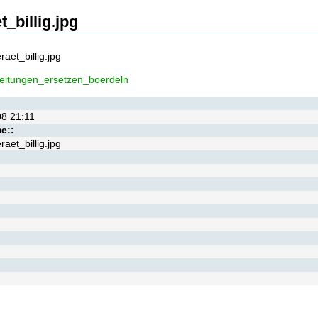
_billig.jpg
aet_billig.jpg
eitungen_ersetzen_boerdeln
08 21:11
e::
aet_billig.jpg