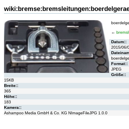
wiki:bremse:bremsleitungen:boerdelgeraet
boerdelger
←
bremsl
Datum::
2015/06/
Dateinam
boerdelger
Format::
JPEG
Größe::
15KB
Breite::
365
Höhe::
183
Kamera::
Ashampoo Media GmbH & Co. KG NImageFileJPG 1.0.0