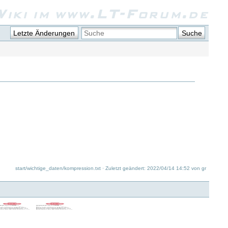
iki im www.LT-Forum.de
Letzte Änderungen
Suche
start/wichtige_daten/kompression.txt
· Zuletzt geändert: 2022/04/14 14:52 von
gr