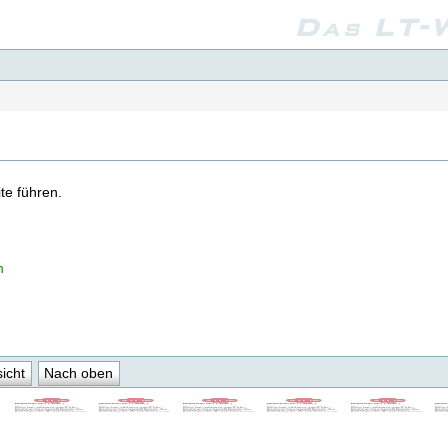
Das LT-W
te führen.
n
icht
Nach oben