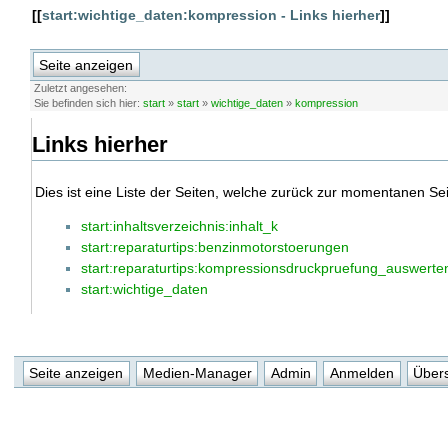
[[
start:wichtige_daten:kompression - Links hierher
]]
Seite anzeigen
Zuletzt angesehen:
Sie befinden sich hier:
start
»
start
»
wichtige_daten
»
kompression
Links hierher
Dies ist eine Liste der Seiten, welche zurück zur momentanen Sei
start:inhaltsverzeichnis:inhalt_k
start:reparaturtips:benzinmotorstoerungen
start:reparaturtips:kompressionsdruckpruefung_auswerte
start:wichtige_daten
Seite anzeigen
Medien-Manager
Admin
Anmelden
Übers