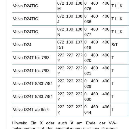
072 130 108
0 460 406
Volvo D24TIC
T LLK
M
076
072 130 108
0 460 406
Volvo D24TIC
T LLK
J
036
072 130 108
0 460 406
Volvo D24TIC
T LLK
N
077
072 130 107
0 460 406
Volvo D24
S/T
D/T
018
??? ??? ???
0 460 406
Volvo D24T bis 7/83
T
?
020
??? ??? ???
0 460 406
Volvo D24T bis 7/83
T
?
021
??? ??? ???
0 460 406
Volvo D24T 8/83-7/84
T
?
029
??? ??? ???
0 460 406
Volvo D24T 8/83-7/84
T
?
030
??? ??? ???
0 460 406
Volvo D24T ab 8/84
T
?
044
Hinweis: Ein
X
oder auch
V
am Ende der VW-
Teilenummer auf der Einspritzpumpe ist ein Zeichen