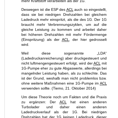
mehr Kraftstoff verarbeiten als der 1G.
Deswegen ist die ESP des
ACL
auch so eingestellt,
dass sie bei niedrigen Drehzahlen bei gleichem
Ladedruck mehr einspritzt, als die des 1G. Der 1G
braucht mehr Verbrennungszyklen, um auf die
gleiche Leistung zu kommen und arbeitet daher
bei höheren Drehzahlen mit mehr Fördermenge
(Einspritzung) als der
ACL
, der hier gedrosselt
wird.
Weil diese sogenannte „LDA“
(Ladedruckanreicherung) aber druckgesteuert und
nicht luftmengengesteuert erfolgt, wird der
ACL
mit
1G-Pumpe eher zu gute Abgaswerte, allerdings bei
mangelnder Leistung haben, als zu schlechte. Das
ist der Grund, weshalb man nicht problemlos bzw.
ohne weitere Maßnahmen eine 1G-Pumpe im
ACL
verwenden sollte. (Tiemo, 21. Oktober 2014)
Um diese Theorie noch um Fakten und die Praxis
zu ergänzen: Der
ACL
hat einen anderen
Turbolader und daher einen anderen
Ladedruckverlauf als der 1G. Bei niedrigen
Drehzahlen hat der 1G keinen Ladedruck, dieser