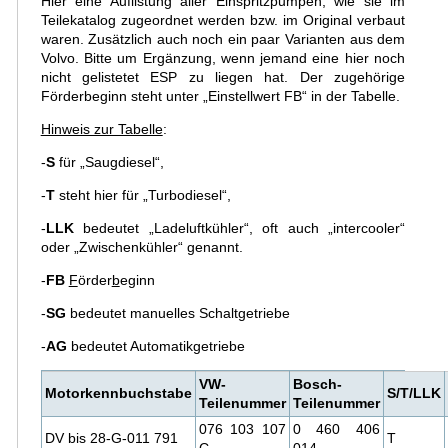
Hier eine Auflistung aller Einspritzpumpen, wie sie im
Teilekatalog zugeordnet werden bzw. im Original verbaut
waren. Zusätzlich auch noch ein paar Varianten aus dem
Volvo. Bitte um Ergänzung, wenn jemand eine hier noch
nicht gelistetet ESP zu liegen hat. Der zugehörige
Förderbeginn steht unter „Einstellwert FB“ in der Tabelle.
Hinweis zur Tabelle
:
-
S
für „Saugdiesel“,
-
T
steht hier für „Turbodiesel“,
-
LLK
bedeutet „Ladeluftkühler“, oft auch „intercooler“
oder „Zwischenkühler“ genannt.
-
FB
F
örder
b
eginn
-
SG
bedeutet manuelles Schaltgetriebe
-
AG
bedeutet Automatikgetriebe
VW-
Bosch-
Motorkennbuchstabe
S/T/LLK
Teilenummer
Teilenummer
076 103 107
0 460 406
DV bis 28-G-011 791
T