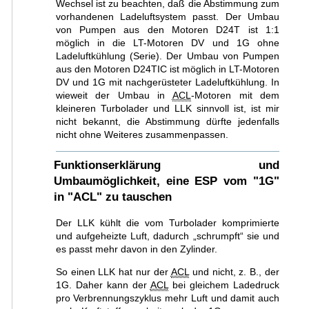
Wechsel ist zu beachten, daß die Abstimmung zum
vorhandenen Ladeluftsystem passt. Der Umbau
von Pumpen aus den Motoren D24T ist 1:1
möglich in die LT-Motoren DV und 1G ohne
Ladeluftkühlung (Serie). Der Umbau von Pumpen
aus den Motoren D24TIC ist möglich in LT-Motoren
DV und 1G mit nachgerüsteter Ladeluftkühlung. In
wieweit der Umbau in
ACL
-Motoren mit dem
kleineren Turbolader und LLK sinnvoll ist, ist mir
nicht bekannt, die Abstimmung dürfte jedenfalls
nicht ohne Weiteres zusammenpassen.
Funktionserklärung und
Umbaumöglichkeit, eine ESP vom "1G"
in "ACL" zu tauschen
Der LLK kühlt die vom Turbolader komprimierte
und aufgeheizte Luft, dadurch „schrumpft“ sie und
es passt mehr davon in den Zylinder.
So einen LLK hat nur der
ACL
und nicht, z. B., der
1G. Daher kann der
ACL
bei gleichem Ladedruck
pro Verbrennungszyklus mehr Luft und damit auch