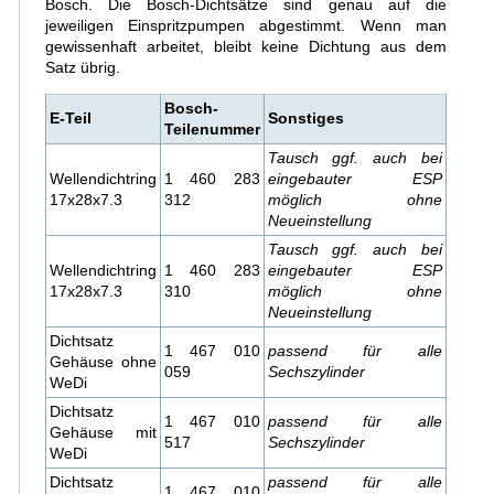
Bosch. Die Bosch-Dichtsätze sind genau auf die
jeweiligen Einspritzpumpen abgestimmt. Wenn man
gewissenhaft arbeitet, bleibt keine Dichtung aus dem
Satz übrig.
Bosch-
E-Teil
Sonstiges
Teilenummer
Tausch ggf. auch bei
Wellendichtring
1 460 283
eingebauter ESP
17x28x7.3
312
möglich ohne
Neueinstellung
Tausch ggf. auch bei
Wellendichtring
1 460 283
eingebauter ESP
17x28x7.3
310
möglich ohne
Neueinstellung
Dichtsatz
1 467 010
passend für alle
Gehäuse ohne
059
Sechszylinder
WeDi
Dichtsatz
1 467 010
passend für alle
Gehäuse mit
517
Sechszylinder
WeDi
Dichtsatz
passend für alle
1 467 010