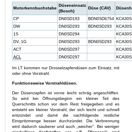
Düseneinsatz
Motorkennbuchstabe
Düse (CAV)
Düsenha
(Bosch)
CP
DN0SD193
BDN0SD6754
KCA30S
DW
DN0SD293
BDN0SD293
KCA30S
1S
DN0SD294
KCA30S
DV, 1G
DN0SD293
BDN0SD293
KCA30S
ACT
DN0SD297
KCA30S
ACL
DN0SD297
KCA30S
Im LT kommen nur Drosselzapfendüsen zum Einsatz, mit
oder ohne Vorstrahl.
Funktionsweise Vorstrahldüsen.
Der Düsenzapfen ist vorne leicht schräg angeschliffen.
So wird bei Öffnungsbeginn ein kleiner Teil des
Querschnitts schon vor dem Rest freigegeben und es
entsteht ein kleiner Vorstrahl, der sich leicht und schnell
entzündet und damit die nachfolgende restliche
Einspritzmenge besser durchzündet. Die Verbrennung
wird dadurch sauberer und auch „weicher“. Bei weniger