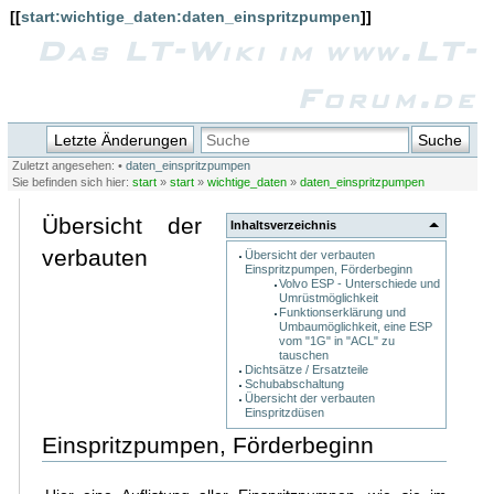
[[
start:wichtige_daten:daten_einspritzpumpen
]]
Das LT-Wiki im www.LT-
Forum.de
Letzte Änderungen
Suche
Zuletzt angesehen:
•
daten_einspritzpumpen
Sie befinden sich hier:
start
»
start
»
wichtige_daten
»
daten_einspritzpumpen
Übersicht der
Inhaltsverzeichnis
verbauten
Übersicht der verbauten
Einspritzpumpen, Förderbeginn
Volvo ESP - Unterschiede und
Umrüstmöglichkeit
Funktionserklärung und
Umbaumöglichkeit, eine ESP
vom "1G" in "ACL" zu
tauschen
Dichtsätze / Ersatzteile
Schubabschaltung
Übersicht der verbauten
Einspritzdüsen
Einspritzpumpen, Förderbeginn