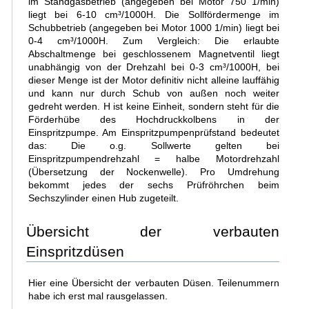
im Standgasbetrieb (angegeben bei Motor 750 1/min)
liegt bei 6-10 cm³/1000H. Die Sollfördermenge im
Schubbetrieb (angegeben bei Motor 1000 1/min) liegt bei
0-4 cm³/1000H. Zum Vergleich: Die erlaubte
Abschaltmenge bei geschlossenem Magnetventil liegt
unabhängig von der Drehzahl bei 0-3 cm³/1000H, bei
dieser Menge ist der Motor definitiv nicht alleine lauffähig
und kann nur durch Schub von außen noch weiter
gedreht werden. H ist keine Einheit, sondern steht für die
Förderhübe des Hochdruckkolbens in der
Einspritzpumpe. Am Einspritzpumpenprüfstand bedeutet
das: Die o.g. Sollwerte gelten bei
Einspritzpumpendrehzahl = halbe Motordrehzahl
(Übersetzung der Nockenwelle). Pro Umdrehung
bekommt jedes der sechs Prüfröhrchen beim
Sechszylinder einen Hub zugeteilt.
Übersicht der verbauten
Einspritzdüsen
Hier eine Übersicht der verbauten Düsen. Teilenummern
habe ich erst mal rausgelassen.