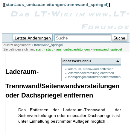
[[
start:aus_umbauanleitungen:trennwand_spriegel
]]
Das LT-Wiki im www.LT-
Forum.de
Letzte Änderungen
Suche
Zuletzt angesehen:
•
trennwand_spriegel
Sie befinden sich hier:
start
»
start
»
aus_umbauanleitungen
»
trennwand_spriegel
Inhaltsverzeichnis
Laderaum-Trennwand entfernen
Laderaum-
Seitenwandversteifung entfernen
Dachspriegel durchtrennen/entfernen
Trennwand/Seitenwandversteifungen
oder Dachspriegel entfernen
Das Entfernen der Laderaum-Trennwand , der
Seitenversteifungen oder eines/aller Dachspriegels ist
unter Einhaltung bestimmter Auflagen möglich .